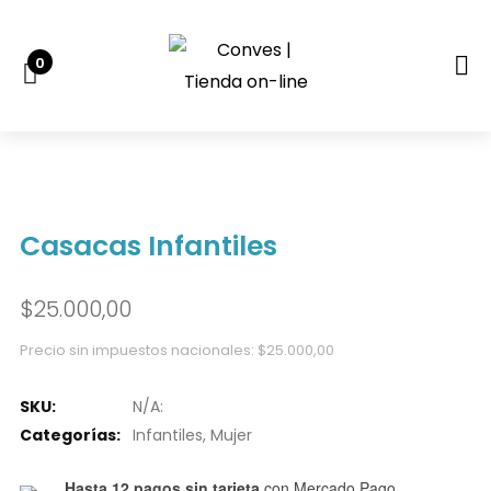
0
Casacas Infantiles
$
25.000,00
Precio sin impuestos nacionales:
$
25.000,00
SKU:
N/A:
Categorías:
Infantiles
,
Mujer
Hasta 12 pagos sin tarjeta
con Mercado Pago.