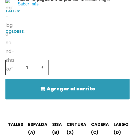
Saber más
TALLES
:
COLORES
:
-
+
Agregar al carrito
TALLES
ESPALDA
SISA
CINTURA
CADERA
LARGO
(A)
(B)
(X)
(C)
(D)